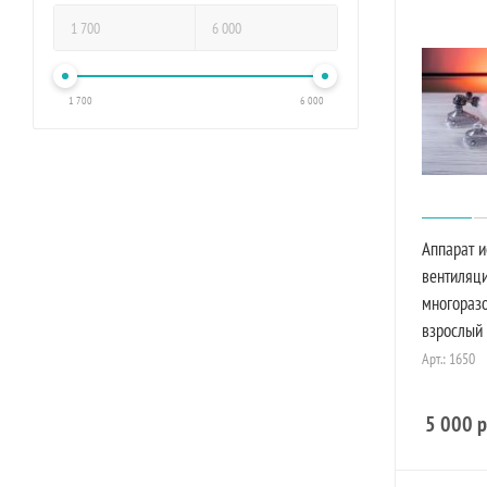
1 700
6 000
Аппарат и
вентиляци
многоразо
взрослый
Арт.: 1650
5 000
р