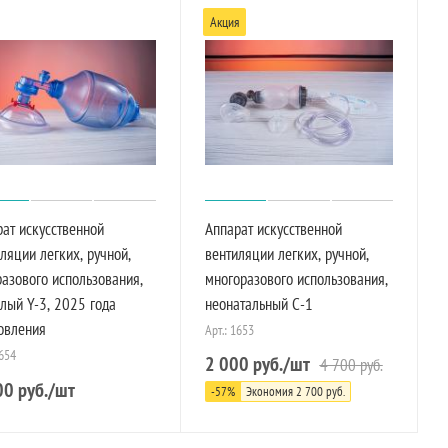
Акция
ат искусственной
Аппарат искусственной
ляции легких, ручной,
вентиляции легких, ручной,
азового использования,
многоразового использования,
лый Y-3, 2025 года
неонатальный С-1
овления
Арт.: 1653
1654
2 000
руб.
/шт
4 700
руб.
00
руб.
/шт
-
57
%
Экономия
2 700
руб.