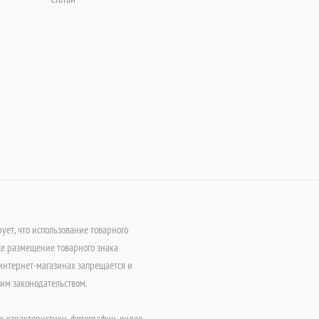
т, что использование товарного
е размещение товарного знака
интернет-магазинах запрещается и
щим законодательством.
х характеристики, фотографии, видео