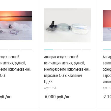
скусственной
Аппарат искусственной
Аппар
и легких, ручной,
вентиляции легких, ручной,
венти
вого использования,
многоразового использования,
однор
 С-3
взрослый С-3 с клапаном
взрос
ПДКВ
изгот
Арт.: 1651
Арт.: 
уб.
/шт
6 000
руб.
/шт
2 1