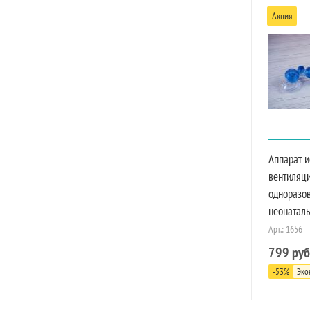
Акция
Аппарат и
вентиляци
одноразов
неонатал
Арт.: 1656
799
руб
-
53
%
Эко