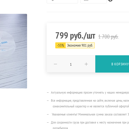
799
руб.
/шт
1 700
руб.
-
53
%
Экономия
901
руб.
В КОРЗИНУ
Актуальную информацию просим уточнять у наших менеджеров п
Вся информация, представленная на сайте, включая цены, нали
ознакомительный характер и не является публичной офертой
Уважаемые клиенты! Минимальная сумма заказа составляет 
Для сохранности груза при доставке к месту назначения при
потребителя.