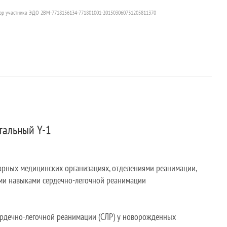
ор участника ЭДО 2BM-7718156134-771801001-201503060731205811370
тальный Y-1
нарных медицинских организациях, отделениями реанимации,
ми навыками сердечно-легочной реанимации
ердечно-легочной реанимации (СЛР) у новорожденных