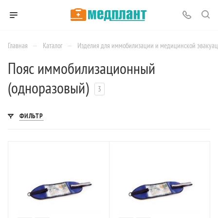
—
—
Главная
Каталог
Изделия для иммобилизации и медицинской эвакуа
Пояс иммобилизационный
(одноразовый)
3
ФИЛЬТР