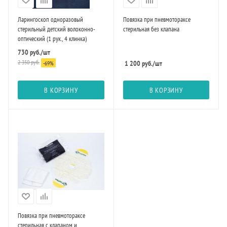
Ларингоскоп одноразовый
Повязка при пневмотораксе
стерильный детский волоконно-
стерильная без клапана
оптический (1 рук., 4 клинка)
730
руб.
/шт
2 350
руб.
1 200
руб.
/шт
-
69
%
В КОРЗИНУ
В КОРЗИНУ
Повязка при пневмотораксе
стерильная с клапаном и