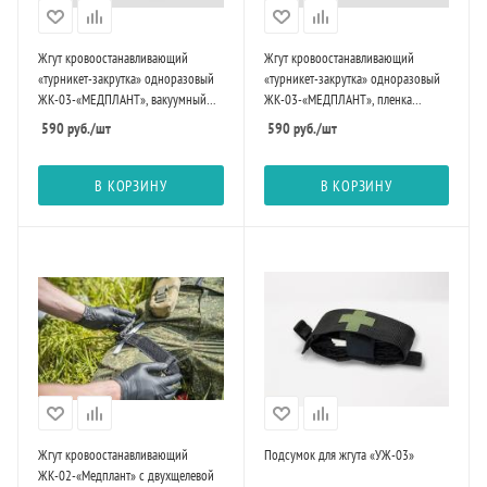
Жгут кровоостанавливающий
Жгут кровоостанавливающий
«турникет-закрутка» одноразовый
«турникет-закрутка» одноразовый
ЖК-03-«МЕДПЛАНТ», вакуумный
ЖК-03-«МЕДПЛАНТ», пленка
пакет
упаковочная термоусадочная
590
руб.
/шт
590
руб.
/шт
В КОРЗИНУ
В КОРЗИНУ
Жгут крoвooстaнaвливaющий
Подсумок для жгута «УЖ-03»
ЖК-02-«Медплант» с двухщелевой