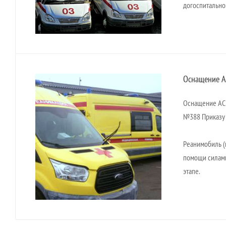
догоспитально
Оснащение А
Оснащение АСМ
№388 Приказу
Реанимобиль (
помощи силами
этапе.