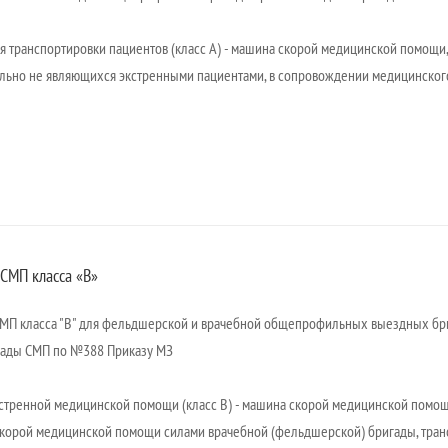
я транспортировки пациентов (класс А) - машина скорой медицинской помощи,
ьно не являющихся экстренными пациентами, в сопровождении медицинског
СМП класса «В»
П класса "В" для фельдшерской и врачебной общепрофильных выездных бри
гады СМП по №388 Приказу МЗ
стренной медицинской помощи (класс В) - машина скорой медицинской помо
корой медицинской помощи силами врачебной (фельдшерской) бригады, транс