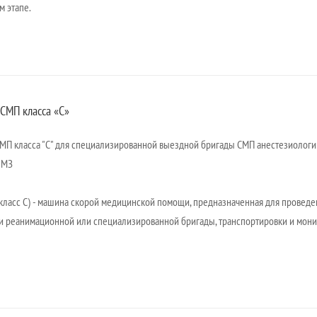
м этапе.
СМП класса «C»
П класса "С" для специализированной выездной бригады СМП анестезиологи
 МЗ
класс С) - машина скорой медицинской помощи, предназначенная для провед
 реанимационной или специализированной бригады, транспортировки и монит