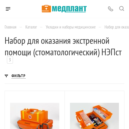
—
—
—
Главная
Каталог
Укладки и наборы медицинские
Набор для оказ
Набор для оказания экстренной
помощи (стоматологический) НЭПст
3
ФИЛЬТР