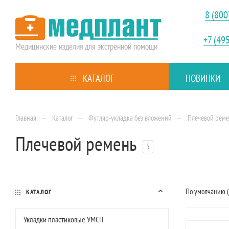
8 (800
+7 (49
Медицинские изделия
для экстренной помощи
КАТАЛОГ
НОВИНКИ
—
—
—
Главная
Каталог
Футляр-укладка без вложений
Плечевой рем
Плечевой ремень
5
По умолчанию 
КАТАЛОГ
Укладки пластиковые УМСП