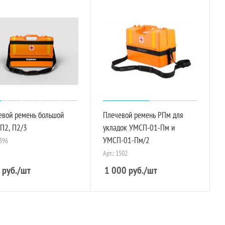
евой ремень большой
Плечевой ремень РПм для
П2, П2/3
укладок УМСП-01-Пм и
УМСП-01-Пм/2
1396
Арт.: 1502
руб.
/шт
1 000
руб.
/шт