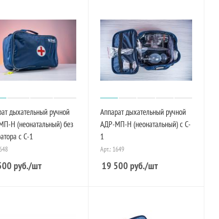
рат дыхательный ручной
Аппарат дыхательный ручной
МП-Н (неонатальный) без
АДР-МП-Н (неонатальный) с C-
атора с C-1
1
1648
Арт.: 1649
500
руб.
/шт
19 500
руб.
/шт