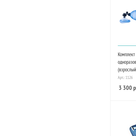
Комплект
одноразо
(взрослый
Арт.: 1126
3 300
р