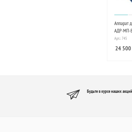
Аппарат 
АДР-МП-В
Арт.: 745
24 500
Будьте в курсе наших акций