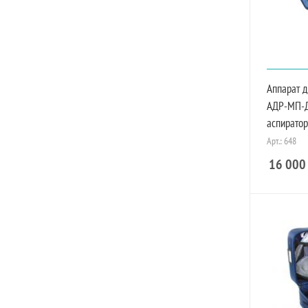
Аппарат 
АДР-МП-Д 
аспирато
Арт.: 648
16 000