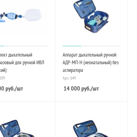
лект дыхательный
Аппарат дыхательный ручной
разовый для ручной ИВЛ
АДР-МП-Н (неонатальный) без
кий)
аспиратора
1209
Арт.: 649
00
руб.
/шт
14 000
руб.
/шт