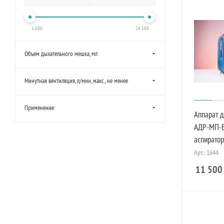
1 600
24 500
Объем дыхательного мешка, мл
Минутная вентиляция, л/мин, макс., не менее
Применение
Аппарат 
АДР-МП-В
аспиратор
Арт.: 1644
11 500