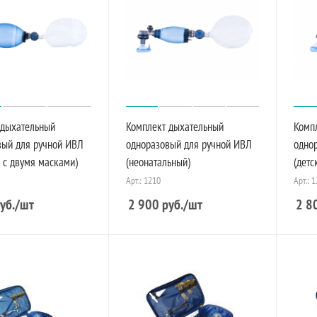
 дыхательный
Комплект дыхательный
Комп
вый для ручной ИВЛ
одноразовый для ручной ИВЛ
одно
 с двумя масками)
(неонатальный)
(детс
Арт.: 1210
Арт.: 
уб.
/шт
2 900
руб.
/шт
2 8