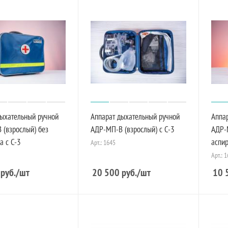
дыхательный ручной
Аппарат дыхательный ручной
Аппа
 (взрослый) без
АДР-МП-В (взрослый) с C-3
АДР-
а с C-3
аспир
Арт.: 1645
Арт.: 
руб.
/шт
20 500
руб.
/шт
10 