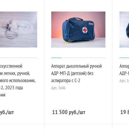
скусственной
Аппарат дыхательный ручной
Аппа
и легких, ручной,
АДР-МП-Д (детский) без
АДР-М
вого использования,
аспиратора с C-2
Арт.: 
-2, 2023 года
Арт.: 1646
ния
уб.
/шт
11 500
руб.
/шт
19 