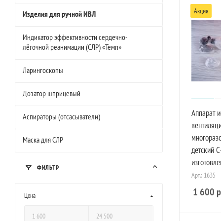
Акция
Изделия для ручной ИВЛ
Индикатор эффективности сердечно-
лёгочной реанимации (СЛР) «Темп»
Ларингоскопы
Дозатор шприцевый
Аппарат и
Аспираторы (отсасыватели)
вентиляци
многоразо
Маска для СЛР
детский С
изготовле
ФИЛЬТР
Арт.: 1635
1 600
р
Цена