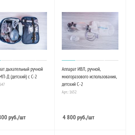
рат дыхательный ручной
Аппарат ИВЛ, ручной,
П-Д (детский) с C-2
многоразового использования,
детский С-2
1647
Арт.: 1652
800
руб.
/шт
4 800
руб.
/шт