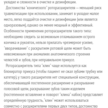
укладке и сложности в очистке и дезинфекции.
Достоинства "конического" роторасширителя ‒ меньший риск
травматизации при использовании, занимает в укладке малое
место, легко поддаётся очистке и дезинфекции (или является
одноразовым), однако он менее мощный и эффективный.
Особенности применения роторасширителя такого типа:
необходимо следить за возможным отламыванием острого
кончика и рукояток, нельзя прилагать чрезмерное усилие,
"вворачивание" с раскрытием ротовой щели может быть
невозможным при аномалиях анатомического строения
челюстей и зубов, при неправильном прикусе.
Роторасширитель типа "клин" чаще используется как
блокиратор прикуса (чтобы пациент не сжал зубами трубку или
катетер), у такого расширителя нет специальной конструкции,
обеспечивающей постепенное расширение и раскрывание
голосовой щели, раскрывание зубов таким изделием
(постепенное вставление и поворот "клина" набок) представляет
определённую трудность, "клин" может использоваться
совместно с расширителями первых двух типов, достоинство