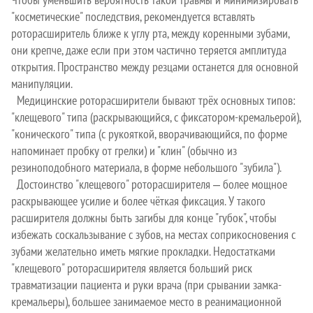
"косметические" последствия, рекомендуется вставлять
роторасширитель ближе к углу рта, между коренными зубами,
они крепче, даже если при этом частично теряется амплитуда
открытия. Пространство между резцами останется для основной
манипуляции.
Медицинские роторасширители бывают трёх основных типов:
"клещевого" типа (раскрывающийся, с фиксатором-кремальерой),
"конического" типа (с рукояткой, вворачивающийся, по форме
напоминает пробку от грелки) и "клин" (обычно из
резиноподобного материала, в форме небольшого "зубила").
Достоинство "клещевого" роторасширителя ‒ более мощное
раскрывающее усилие и более чёткая фиксация. У такого
расширителя должны быть загибы для конце "губок", чтобы
избежать соскальзывание с зубов, на местах соприкосновения с
зубами желательно иметь мягкие прокладки. Недостатками
"клещевого" роторасширителя является больший риск
травматизации пациента и руки врача (при срывании замка-
кремальеры), большее занимаемое место в реанимационной