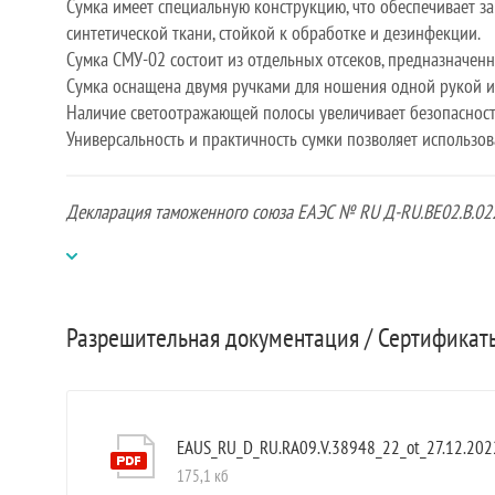
Сумка имеет специальную конструкцию, что обеспечивает з
синтетической ткани, стойкой к обработке и дезинфекции.
Сумка СМУ-02 состоит из отдельных отсеков, предназначен
Сумка оснащена двумя ручками для ношения одной рукой и
Наличие светоотражающей полосы увеличивает безопасност
Универсальность и практичность сумки позволяет использов
Декларация таможенного союза ЕАЭС № RU Д-RU.ВЕ02.В.022
Разрешительная документация / Сертифика
EAUS_RU_D_RU.RA09.V.38948_22_ot_27.12.202
175,1 кб