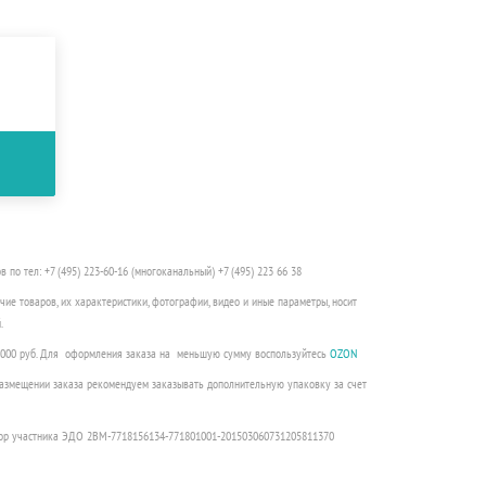
о тел: +7 (495) 223-60-16 (многоканальный) +7 (495) 223 66 38
чие товаров, их характеристики, фотографии, видео и иные параметры, носит
.
3000 руб. Для оформления заказа на меньшую сумму воспользуйтесь
OZON
 размещении заказа рекомендуем заказывать дополнительную упаковку за счет
ор участника ЭДО 2BM-7718156134-771801001-201503060731205811370