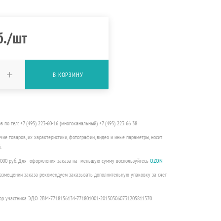
б.
/шт
В КОРЗИНУ
о тел: +7 (495) 223-60-16 (многоканальный) +7 (495) 223 66 38
чие товаров, их характеристики, фотографии, видео и иные параметры, носит
.
3000 руб. Для оформления заказа на меньшую сумму воспользуйтесь
OZON
 размещении заказа рекомендуем заказывать дополнительную упаковку за счет
ор участника ЭДО 2BM-7718156134-771801001-201503060731205811370