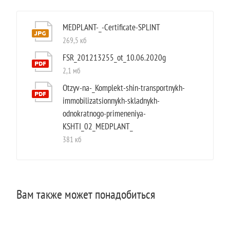
MEDPLANT-_-Certificate-SPLINT
269,5 кб
FSR_201213255_ot_10.06.2020g
2,1 мб
Otzyv-na-_Komplekt-shin-transportnykh-
immobilizatsionnykh-skladnykh-
odnokratnogo-primeneniya-
KSHTI_02_MEDPLANT_
381 кб
Вам также может понадобиться