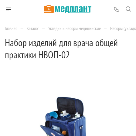
—
—
—
Главная
Каталог
Укладки и наборы медицинские
Наборы (укладк
Набор изделий для врача общей
практики НВОП-02