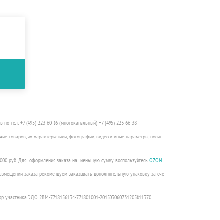
о тел: +7 (495) 223-60-16 (многоканальный) +7 (495) 223 66 38
чие товаров, их характеристики, фотографии, видео и иные параметры, носит
.
3000 руб. Для оформления заказа на меньшую сумму воспользуйтесь
OZON
 размещении заказа рекомендуем заказывать дополнительную упаковку за счет
ор участника ЭДО 2BM-7718156134-771801001-201503060731205811370