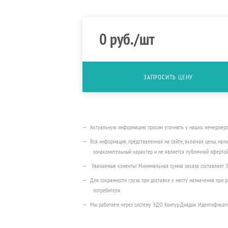
0
руб.
/шт
ЗАПРОСИТЬ ЦЕНУ
Актуальную информацию просим уточнять у наших менеджеров п
Вся информация, представленная на сайте, включая цены, нали
ознакомительный характер и не является публичной офертой
Уважаемые клиенты! Минимальная сумма заказа составляет 
Для сохранности груза при доставке к месту назначения при
потребителя.
Мы работаем через систему ЭДО Контур.Диадок Идентификат