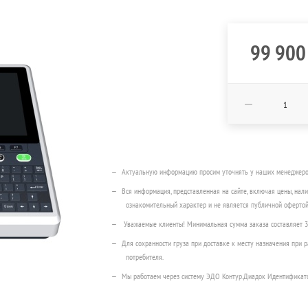
99 900
Актуальную информацию просим уточнять у наших менеджеров п
Вся информация, представленная на сайте, включая цены, нали
ознакомительный характер и не является публичной офертой
Уважаемые клиенты! Минимальная сумма заказа составляет 
Для сохранности груза при доставке к месту назначения при
потребителя.
Мы работаем через систему ЭДО Контур.Диадок Идентификат