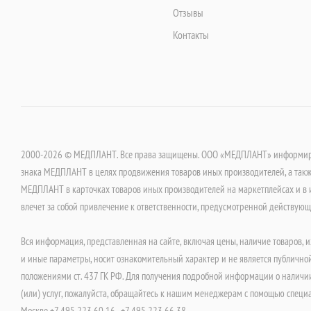
Отзывы
Контакты
2000-2026 © МЕДПЛАНТ. Все права защищены. ООО «МЕДПЛАНТ» информируе
знака МЕДПЛАНТ в целях продвижения товаров иных производителей, а такж
МЕДПЛАНТ в карточках товаров иных производителей на маркетплейсах и в 
влечет за собой привлечение к ответственности, предусмотренной действую
Вся информация, представленная на сайте, включая цены, наличие товаров, и
и иные параметры, носит ознакомительный характер и не является публично
положениями ст. 437 ГК РФ. Для получения подробной информации о наличии
(или) услуг, пожалуйста, обращайтесь к нашим менеджерам с помощью специ
Москве +7 495 223 60 16 , +7 495 223 66 38.