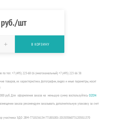
руб.
/шт
В КОРЗИНУ
о тел: +7 (495) 223-60-16 (многоканальный) +7 (495) 223 66 38
чие товаров, их характеристики, фотографии, видео и иные параметры, носит
.
3000 руб. Для оформления заказа на меньшую сумму воспользуйтесь
OZON
 размещении заказа рекомендуем заказывать дополнительную упаковку за счет
ор участника ЭДО 2BM-7718156134-771801001-201503060731205811370