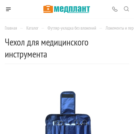
—
—
—
Главная
Каталог
Футляр-укладка без вложений
Ложементы и пер
Чехол для медицинского
инструмента