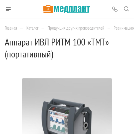
—
—
—
Главная
Каталог
Продукция других производителей
Реанимацио
Аппарат ИВЛ РИТМ 100 «ТМТ»
(портативный)